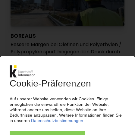
BOREALIS
Bessere Margen bei Olefinen und Polyethylen /
Polypropylen spürt hingegen den Druck durch
Importe
31.10.2025