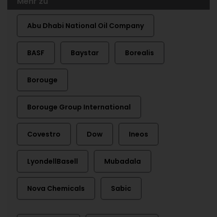
Mehr zu
Abu Dhabi National Oil Company
BASF
Baystar
Borealis
Borouge
Borouge Group International
Covestro
Dow
Ineos
LyondellBasell
Mubadala
Nova Chemicals
Sabic