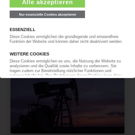
OMV
Pyrolyse-Großanlage in Schwechat kommt nun
frühestens in den 30er Jahren
28.10.2025