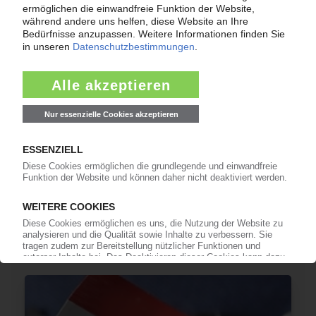
COMPOSITES
Frachtzuschläge ergänzen Preiserhöhungen bei
AOC, Interplastic und Polynt
20.09.2021