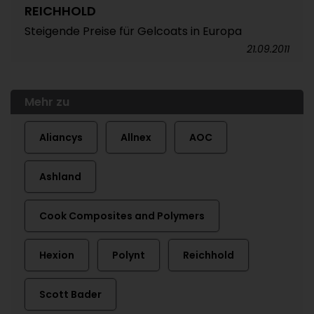
REICHHOLD
Steigende Preise für Gelcoats in Europa
21.09.2011
Mehr zu
Aliancys
Allnex
AOC
Ashland
Cook Composites and Polymers
Hexion
Polynt
Reichhold
Scott Bader