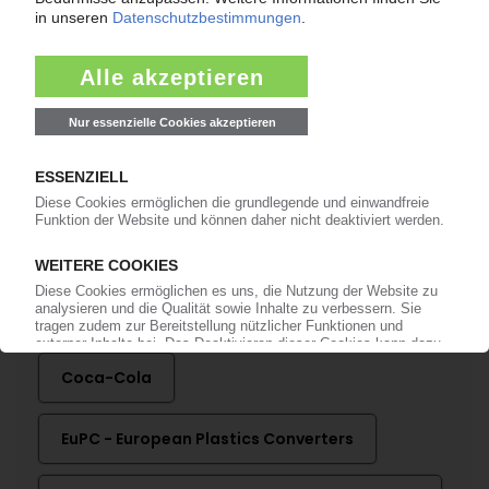
RECYCLING
EU-Recycler fordern bessere
Recyclingsysteme für technische Teile /
Europäischer Verband stellt Strategiepapier
vor
18.04.2019
Mehr zu
Coca-Cola
EuPC - European Plastics Converters