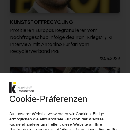
KUNSTSTOFFRECYCLING
Profitieren Europas Regranulierer vom
Nachfrageschub infolge des Iran-Kriegs? / KI-
Interview mit Antonino Furfari vom
Recyclerverband PRE
12.05.2026