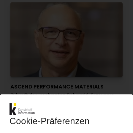
ASCEND PERFORMANCE MATERIALS
Zukunft des insolventen Polyamid-Erzeugers
ohne CEO McDivitt / Patrick Schumacher als
Nachfolger bestellt
12.12.2025