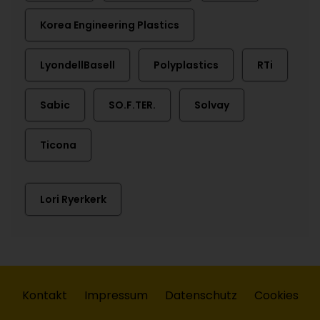
Korea Engineering Plastics
LyondellBasell
Polyplastics
RTi
Sabic
SO.F.TER.
Solvay
Ticona
Lori Ryerkerk
Kontakt
Impressum
Datenschutz
Cookies