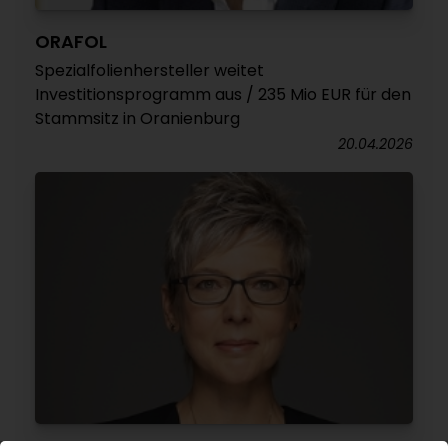
ORAFOL
Spezialfolienhersteller weitet
Investitionsprogramm aus / 235 Mio EUR für den
Stammsitz in Oranienburg
20.04.2026