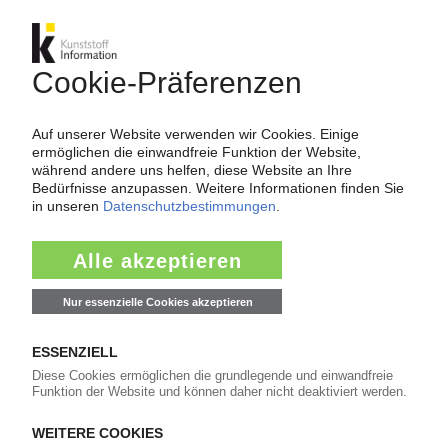
ORAFOL
Folienspezialist schafft
Zentralverantwortungen für wichtige
Marktregionen / Dr. Sylvia Lucht als Chefin für
EMEA
10.07.2024