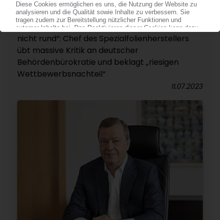
ORAFOL
„Bei den Genehmigungen läuft es überhaupt
nicht rund“: Chef des Spezialfolienherstellers
übt massive Kritik an deutscher
Behördenbürokratie und beklagt „riesigen
Wettbewerbsnachteil“
11.07.2023