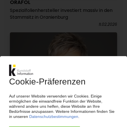
ORAFOL
Spezialfolienhersteller investiert massiv in den
Stammsitz in Oranienburg
11.02.2026
ORAFOL
Folienspezialist schafft