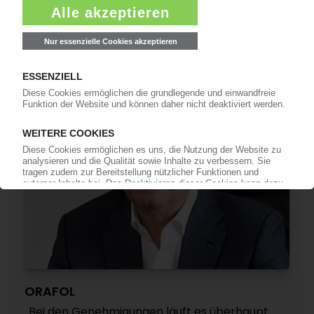
Zentralverantwortungen für wichtige
Marktregionen / Dr. Sylvia Lucht als Chefin für
EMEA
10.07.2024
ORAFOL
„Bei den Genehmigungen läuft es überhaupt