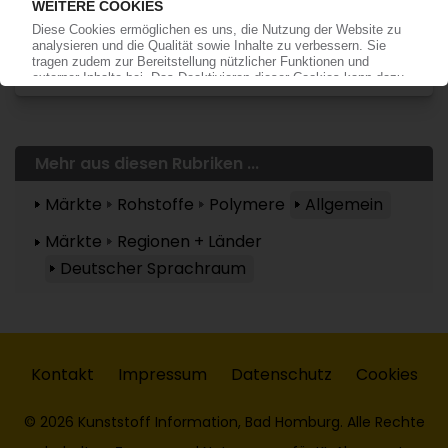
Bereits KI-Abonnent? Jetzt
anmelden!
Mehr aus diesen Rubriken ...
Märkte
Rohstoffe
Polymere
Allgemein
Märkte
Regionen + Länder
Deutscher Sprachraum
Kontakt
Impressum
Datenschutz
Cookies
© 2026 Kunststoff Information, Bad Homburg. Alle Rechte