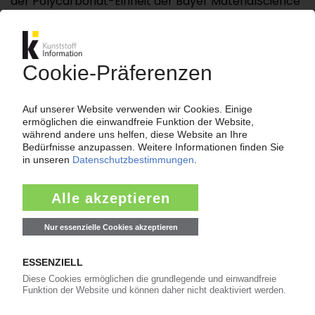
der Polycarbonat-Einheit der Bayer MaterialScience
AG und neuer Vorsitzender von ...
Bitte beachten Sie:
Für den vollständigen Zugang zu den
Inhalten im KIWeb ist ein Login erforderlich!
Jetzt weiterlesen mit einem KI Abo:
Ihr KI Zugang
jährlich kündbar
99€
ab
/Monat
Jetzt kostenlos testen