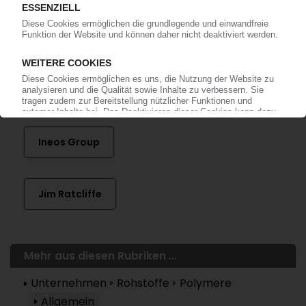
Mehr zu ...
Ineos Group
Jim Ratcliffe
Mehr aus diesen Rubriken ...
Unternehmen
Rohstoffe
Polymere
Allgemein