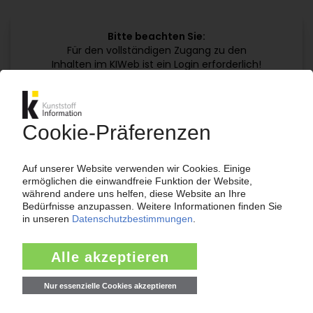
Bitte beachten Sie:
Für den vollständigen Zugang zu den
Inhalten im KIWeb ist ein Login erforderlich!
Jetzt weiterlesen mit einem KI Abo:
Ihr KI Zugang
jährlich kündbar
99€
ab
/Monat
Jetzt kostenlos testen
Bereits KI-Abonnent? Jetzt
anmelden!