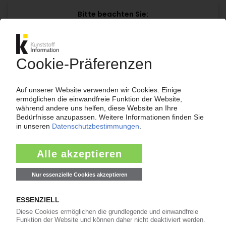
Bitte beachten Sie:
Für den vollständigen Zugang zu den
Inhalten im KIWeb ist ein Login erforderlich!
Jetzt weiterlesen mit einem KI Abo:
Ihr KI Zugang
jährlich kündbar
99€
ab
/Monat
Jetzt kostenlos testen
Bereits KI-Abonnent? Jetzt
anmelden!