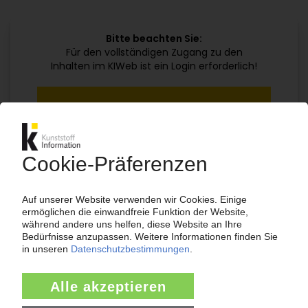
Bitte beachten Sie:
Für den vollständigen Zugang zu den
Inhalten im KIWeb ist ein Login erforderlich!
Jetzt weiterlesen mit einem KI Abo:
Ihr KI Zugang
jährlich kündbar
99€
ab
/Monat
Jetzt kostenlos testen
Bereits KI-Abonnent? Jetzt