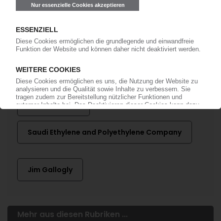
anmelden!
Mehr zu ...
LyondellBasell
Saudi Ethylene and Polyethylene Company
Jim Gallogly
Mehr aus diesen Rubriken ...