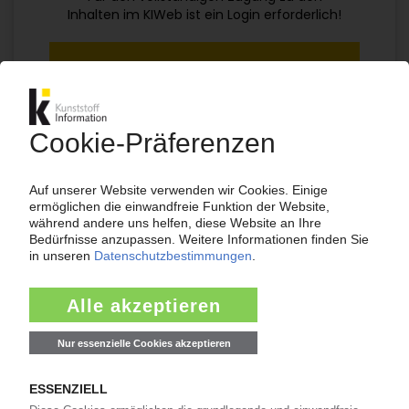
Inhalten im KIWeb ist ein Login erforderlich!
Jetzt weiterlesen mit einem KI Abo:
Ihr KI Zugang
jährlich kündbar
99€
ab
/Monat
Jetzt kostenlos testen
Bereits KI-Abonnent? Jetzt
anmelden!