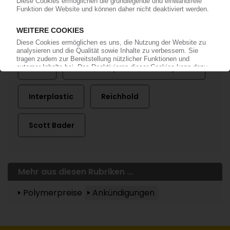
Mehr zu ...
AOC
Cook Composites and Polymers
Interplastic
Reichhold
Scott Bader
Mehr aus diesen Rubriken ...
Polymerpreise
Ankündigungen