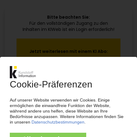
Bitte beachten Sie:
Für den vollständigen Zugang zu den
Inhalten im KIWeb ist ein Login erforderlich!
Jetzt weiterlesen mit einem KI Abo:
Ihr KI Zugang
jährlich kündbar
99€
ab
/Monat
Jetzt kostenlos testen
Bereits KI-Abonnent? Jetzt