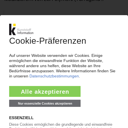
Bitte beachten Sie:
Für den vollständigen Zugang zu den
Inhalten im KIWeb ist ein Login erforderlich!
Jetzt weiterlesen mit einem KI Abo:
Ihr KI Zugang
jährlich kündbar
99€
ab
/Monat
Jetzt kostenlos testen
Bereits KI-Abonnent? Jetzt