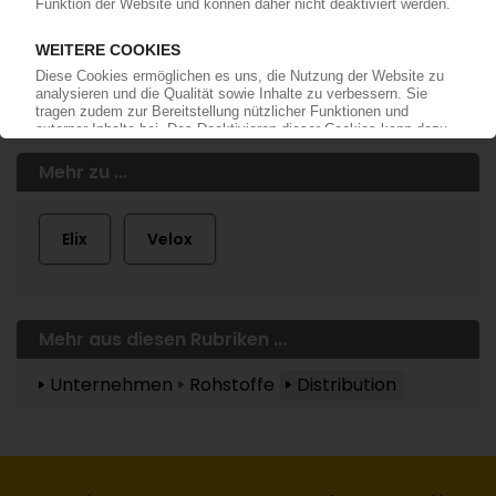
anmelden!
Mehr zu ...
Elix
Velox
Mehr aus diesen Rubriken ...
Unternehmen
Rohstoffe
Distribution