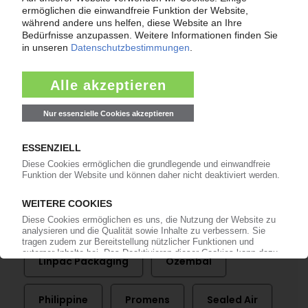
Mehr zu ...
Elipso
Global Closure Systems
Greif
Groupe Guillin
IK - Industrievereinigung
Kunststoffverpackungen
Linpac Packaging
Ozembal
Philippine
Promens
Sealed Air