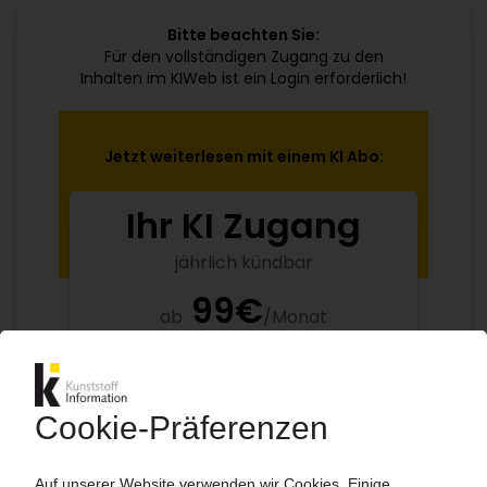
Bitte beachten Sie:
Für den vollständigen Zugang zu den
Inhalten im KIWeb ist ein Login erforderlich!
Jetzt weiterlesen mit einem KI Abo:
Ihr KI Zugang
jährlich kündbar
99€
ab
/Monat
Jetzt kostenlos testen
Bereits KI-Abonnent? Jetzt
anmelden!