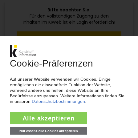
Bitte beachten Sie:
Für den vollständigen Zugang zu den
Inhalten im KIWeb ist ein Login erforderlich!
Jetzt weiterlesen mit einem KI Abo:
Ihr KI Zugang
jährlich kündbar
99€
ab
/Monat
Jetzt kostenlos testen
Bereits KI-Abonnent? Jetzt
anmelden!