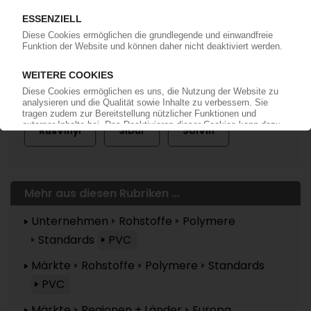
Mehr zu ...
RusVinyl
Sibur
SolVin
Mehr aus diesen Rubriken ...
Unternehmen
Rohstoffe
Polymere
Standards
PVC
Märkte
Rohstoffe
Polymere
Standards
PVC
Märkte
Regionen + Länder
Europa