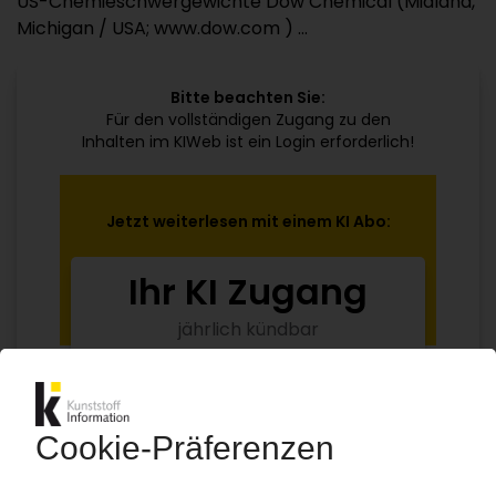
US-Chemieschwergewichte Dow Chemical (Midland,
Michigan / USA; www.dow.com ) ...
Bitte beachten Sie:
Für den vollständigen Zugang zu den
Inhalten im KIWeb ist ein Login erforderlich!
Jetzt weiterlesen mit einem KI Abo:
Ihr KI Zugang
jährlich kündbar
99€
ab
/Monat
Jetzt kostenlos testen