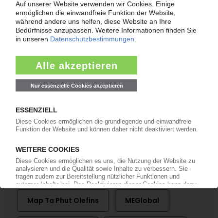
Bereits KI-Abonnent? Jetzt
anmelden!
Mehr zu ...
BASF
Chemours
Dow Chemical
DuPont
Equate Petrochemical Company
Map Ta Phut Olefins
MEGlobal