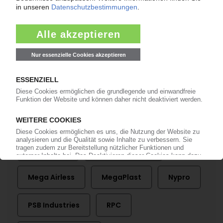
Mehr zu ...
Amcor
AptarGroup
Deluxe Packages
Fiomo
Huhtamaki
Jiffy Packaging
Mega Airless
MegaPlast
Nypro
PSB Industries
RPC