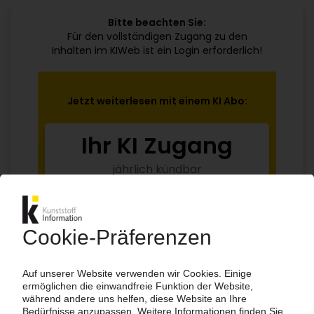
Bitte beachten Sie:
Für den vollständigen Zugang zu den
Inhalten im KIWeb ist ein Login erforderlich!
Jetzt weiterlesen mit einem KI Abo:
Ihr KI Zugang
jährlich kündbar
99€
ab
/Monat
Jetzt kostenlos testen
Bereits KI-Abonnent? Jetzt
anmelden!