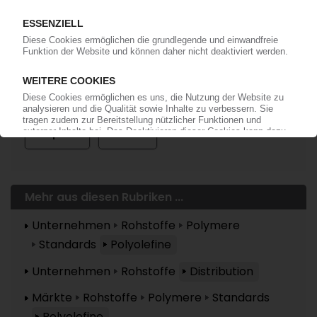
Mehr zu ...
Repsol
Velox
Mehr aus diesen Rubriken ...
Unternehmen
Rohstoffe
Polymere
Standards
Polyolefine
Unternehmen
Rohstoffe
Distribution
Märkte
Rohstoffe
Polymere
Standards
Polyolefine