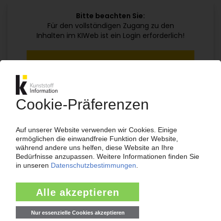
Bitte beachten Sie:
Für den vollständigen Zugang zu den
Inhalten im KIWeb ist ein Login erforderlich!
Jetzt weiterlesen mit einem KI Abo:
Ihr KI Zugang
jährlich kündbar
99€
ab
/Monat
Jetzt kostenlos testen
Bereits KI-Abonnent? Jetzt
anmelden!