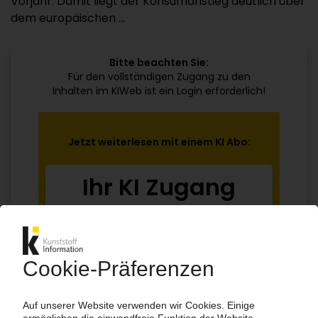
Vorjahr. Damit liegt der Konsumanstieg deutlich über
dem europäischen ...
Bitte beachten Sie:
Für den vollständigen Zugang zu den
Inhalten im KIWeb ist ein Login erforderlich!
Jetzt weiterlesen mit einem KI Abo:
Ihr KI Zugang
jährlich kündbar
99€
ab
/Monat
Jetzt kostenlos testen