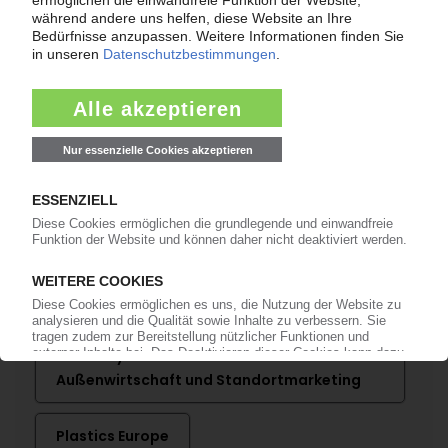
Bereits KI-Abonnent? Jetzt
anmelden!
Mehr zu ...
Ergis
ERG-System S.A.
Eurostat
Gekoplast SA
Germany Trade and Invest - Gesellschaft für
Außenwirtschaft und Standortmarketing
Plastics Europe