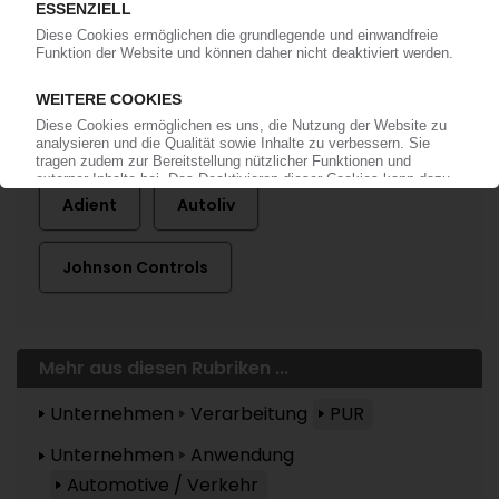
Mehr zu ...
Adient
Autoliv
Johnson Controls
Mehr aus diesen Rubriken ...
Unternehmen
Verarbeitung
PUR
Unternehmen
Anwendung
Automotive / Verkehr