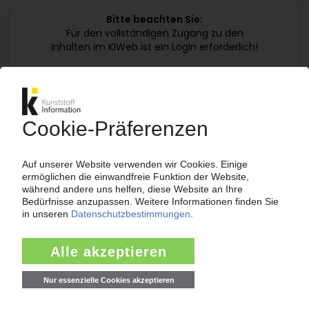
Bitte beachten Sie:
Für den vollständigen Zugang zu den
Inhalten im KIWeb ist ein Login erforderlich!
Jetzt weiterlesen mit einem KI Abo:
Ihr KI Zugang
jährlich kündbar
99€
ab
/Monat
Jetzt kostenlos testen
Bereits KI-Abonnent? Jetzt
anmelden!