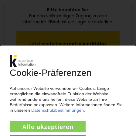
Bitte beachten Sie:
Für den vollständigen Zugang zu den
Inhalten im KIWeb ist ein Login erforderlich!
Jetzt weiterlesen mit einem KI Abo:
Ihr KI Zugang
jährlich kündbar
99€
ab
/Monat
Jetzt kostenlos testen
Bereits KI-Abonnent? Jetzt
anmelden!