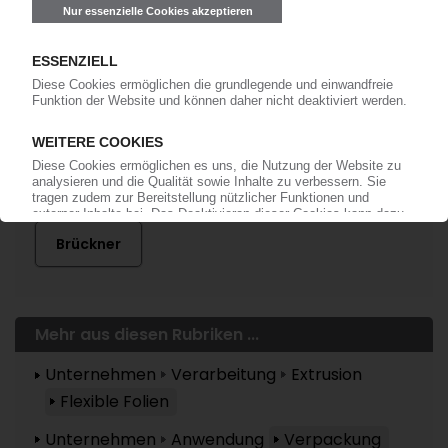
Mehr zu ...
Alupol Films
Alupol Packaging
Brückner
Mehr aus diesen Rubriken ...
Unternehmen
Verarbeitung
Extrusion
Flexible Folien
Unternehmen
Anwendung
Verpackung