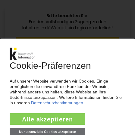
Bitte beachten Sie:
Für den vollständigen Zugang zu den
Inhalten im KIWeb ist ein Login erforderlich!
Jetzt weiterlesen mit einem KI Abo:
Ihr KI Zugang
jährlich kündbar
99€
ab
/Monat
Jetzt kostenlos testen
Bereits KI-Abonnent? Jetzt
anmelden!