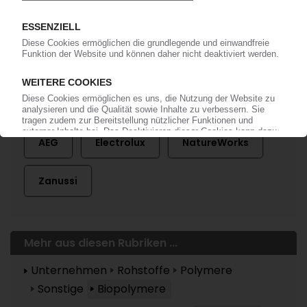
Mehr zu ...
AEG
Electrolux
NatureWorks
Zanussi
Mehr aus diesen Rubriken ...
Unternehmen
Rohstoffe
Polymere
Sonstige
Biopolymere