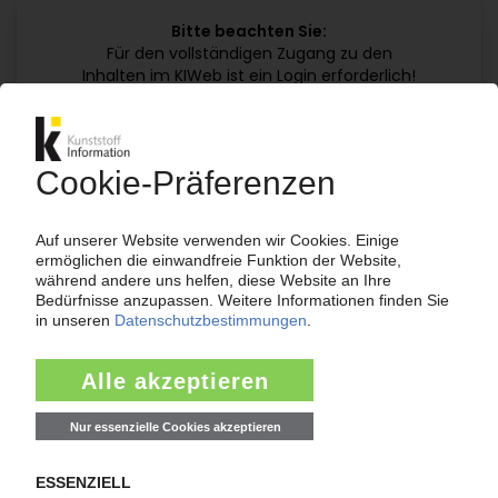
Bitte beachten Sie:
Für den vollständigen Zugang zu den
Inhalten im KIWeb ist ein Login erforderlich!
Jetzt weiterlesen mit einem KI Abo:
Ihr KI Zugang
jährlich kündbar
99€
ab
/Monat
Jetzt kostenlos testen
Bereits KI-Abonnent? Jetzt
anmelden!