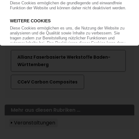
Mehr zu ...
Allianz Faserbasierte Werkstoffe Baden-
Württemberg
CCeV Carbon Composites
Mehr aus diesen Rubriken ...
Veranstaltungen