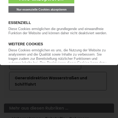
Bereits KI-Abonnent? Jetzt
anmelden!
Mehr zu ...
Bundesamt für Gewässerkunde
Generaldirektion Wasserstraßen und
Schifffahrt
Mehr aus diesen Rubriken ...