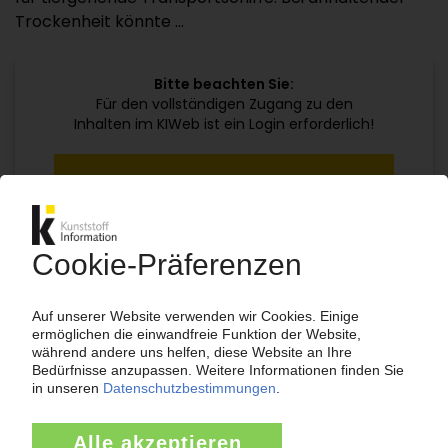
Trockenheit könnte ...
Bitte beachten Sie:
Für den vollständigen Zugang zu den
Inhalten im KIWeb ist ein Login erforderlich!
Jetzt weiterlesen mit einem KI Abo:
Ihr KI Zugang
jährlich kündbar
99€
ab
/Monat
Jetzt kostenlos testen