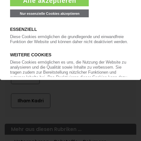
Mehr zu ...
Airbus
Boeing
Cytec
Solvay
Ilham Kadri
Mehr aus diesen Rubriken ...