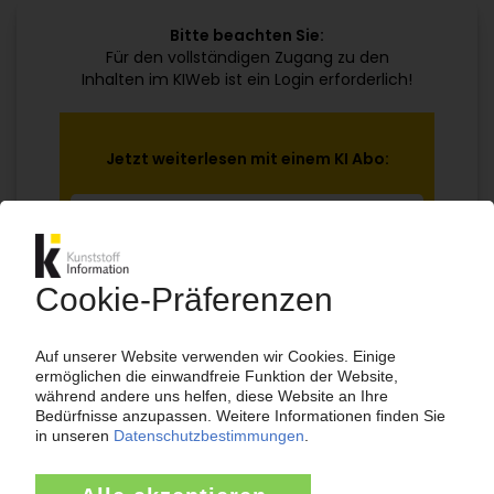
Bitte beachten Sie:
Für den vollständigen Zugang zu den
Inhalten im KIWeb ist ein Login erforderlich!
Jetzt weiterlesen mit einem KI Abo:
Ihr KI Zugang
jährlich kündbar
99€
ab
/Monat
Jetzt kostenlos testen
Bereits KI-Abonnent? Jetzt
anmelden!