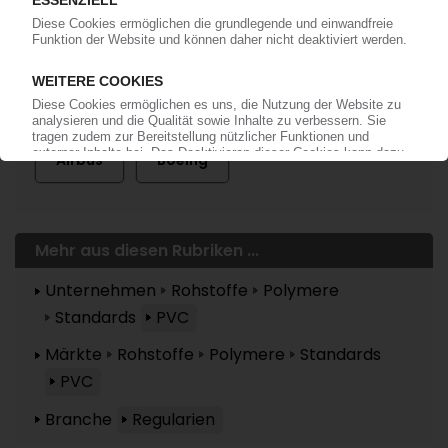
Mehr zu ...
Airbus
Boeing
Mehr aus diesen Rubriken ...
Unternehmen
Rohstoffe
Polymere
Standards
PVC
Märkte
Rohstoffe
Polymere
Standards
PVC
Branche
Regularien