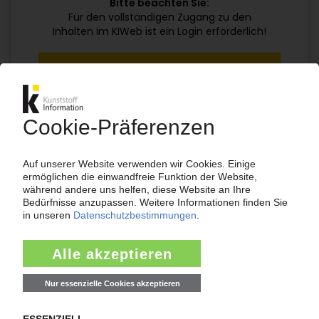
Bitte beachten Sie:
Für den vollständigen Zugang zu den
Inhalten im KIWeb ist ein Login erforderlich!
Jetzt weiterlesen mit einem KI Abo:
Ihr KI Zugang
jährlich kündbar
99€
ab
/Monat
Jetzt kostenlos testen
Bereits KI-Abonnent? Jetzt
anmelden!