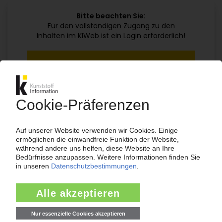
Bitte beachten Sie:
Für den vollständigen Zugang zu den
Inhalten im KIWeb ist ein Login erforderlich!
Jetzt weiterlesen mit einem KI Abo:
Ihr KI Zugang
jährlich kündbar
99€
ab
/Monat
Jetzt kostenlos testen
Bereits KI-Abonnent? Jetzt
anmelden!