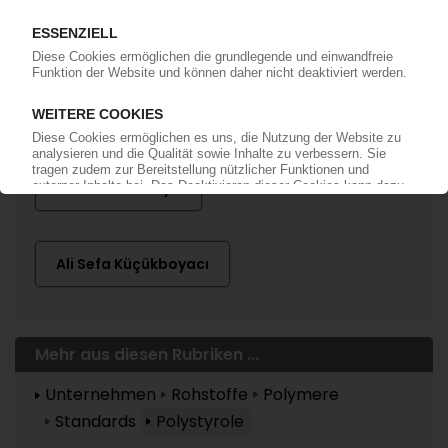
Mehr zu ...
Dioki Petrokimya
Ali Sefa Küçükboyacı
Mehr aus diesen Rubriken ...
Unternehmen
Rohstoffe
Polymere
Standards
Polystyrole