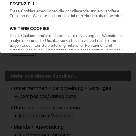
Mehr zu ...
FACC
Mehr aus diesen Rubriken ...
Unternehmen
Verarbeitung
Sonstiges
Composites/Duroplaste
Unternehmen
Anwendung
Automotive / Verkehr
Märkte
Anwendung
Automotive / Verkehr