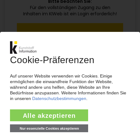
Bitte beachten Sie:
Für den vollständigen Zugang zu den
Inhalten im KIWeb ist ein Login erforderlich!
Jetzt weiterlesen mit einem KI Abo:
Ihr KI Zugang
jährlich kündbar
99€
ab
/Monat
Jetzt kostenlos testen
Bereits KI-Abonnent? Jetzt
anmelden!