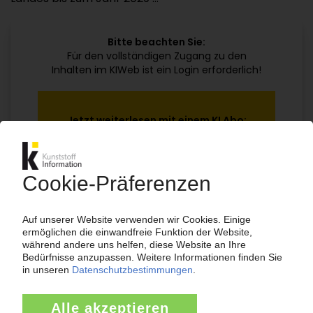
Bitte beachten Sie:
Für den vollständigen Zugang zu den
Inhalten im KIWeb ist ein Login erforderlich!
Jetzt weiterlesen mit einem KI Abo:
Ihr KI Zugang
jährlich kündbar
99€
ab
/Monat
Jetzt kostenlos testen
Bereits KI-Abonnent? Jetzt