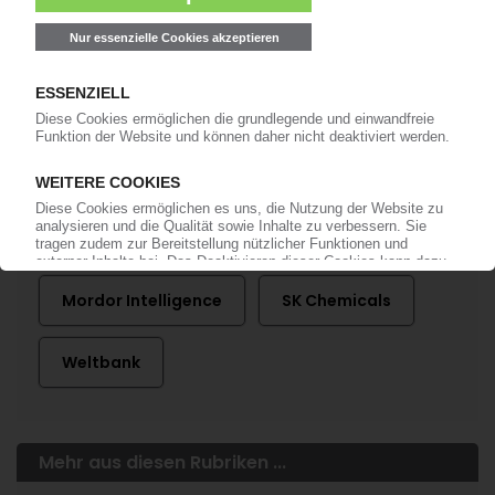
anmelden!
Mehr zu ...
Brenntag
Haitian
Mordor Intelligence
SK Chemicals
Weltbank
Mehr aus diesen Rubriken ...