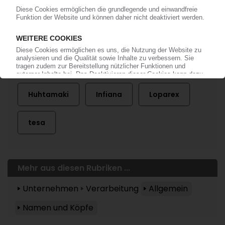
Mehr zu ...
Huhtamaki
Infiana
Loparex
tesa
Mehr aus diesen Rubriken ...
Unternehmen
Verarbeitung
Allgemein
Namen und Köpfe