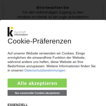
Bitte beachten Sie:
Für den vollständigen Zugang zu den
Inhalten im KIWeb ist ein Login erforderlich!
Jetzt weiterlesen mit einem KI Abo:
Ihr KI Zugang
jährlich kündbar
99€
ab
/Monat
Jetzt kostenlos testen
Bereits KI-Abonnent? Jetzt
anmelden!