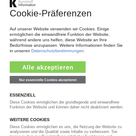
Verkauf der Automobil-Sparte mit Innenraum-
Komponenten und Sitzen wird geprüft /
Stärkere Diversifizierung angestrebt
16.06.2015
GRUPO ANTOLIN
Erwerb der Magna-Sparte „Interiors" geplant /
Verdoppelung des Umsatzes innerhalb von
Jahresfrist
20.04.2015