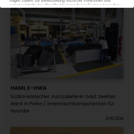
HANIL E-HWA
Südkoreanischer Autozulieferer baut zweites
Werk in Polen / Innenraumkomponenten für
Hyundai
21.10.2014