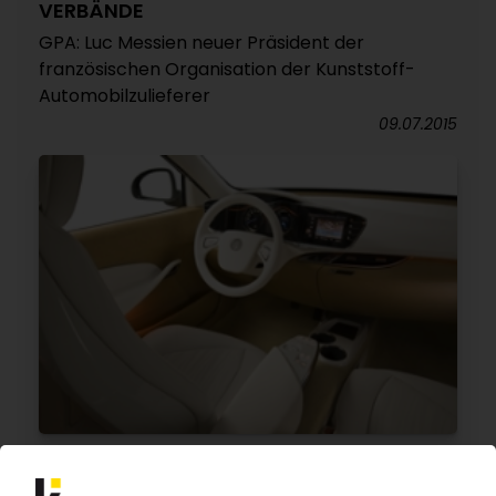
VERBÄNDE
GPA: Luc Messien neuer Präsident der
französischen Organisation der Kunststoff-
Automobilzulieferer
09.07.2015
JOHNSON CONTROLS