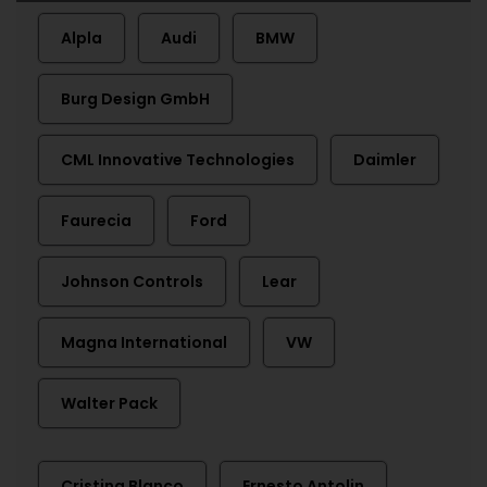
Alpla
Audi
BMW
Burg Design GmbH
CML Innovative Technologies
Daimler
Faurecia
Ford
Johnson Controls
Lear
Magna International
VW
Walter Pack
Cristina Blanco
Ernesto Antolin