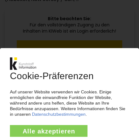
Bitte beachten Sie:
Für den vollständigen Zugang zu den
Inhalten im KIWeb ist ein Login erforderlich!
Jetzt weiterlesen mit einem KI Abo:
Ihr KI Zugang
jährlich kündbar
99€
ab
/Monat
Jetzt kostenlos testen
Bereits KI-Abonnent? Jetzt