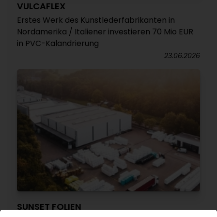
VULCAFLEX
Erstes Werk des Kunstlederfabrikanten in
Nordamerika / Italiener investieren 70 Mio EUR
in PVC-Kalandrierung
23.06.2026
SUNSET FOLIEN