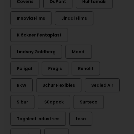
Coveris
DuPont
Huhtamaki
Innovia Films
Jindal Films
Klöckner Pentaplast
Lindsay Goldberg
Mondi
Poligal
Pregis
Renolit
RKW
Schur Flexibles
Sealed Air
Sibur
Südpack
Surteco
Taghleef Industries
tesa