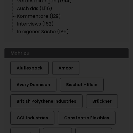
Veranstaltungen (1.914)
Auch das (1.116)
Kommentare (129)
Interviews (162)
In eigener Sache (186)
Mehr zu
Aluflexpack
Amcor
Avery Dennison
Bischof + Klein
British Polythene Industries
Brückner
CCL Industries
Constantia Flexibles