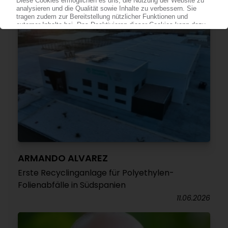
ARMANDO ALVAREZ
Erste Recyclinganlage für Polyethylen-
Folienabfälle in Südspanien
11.06.2026