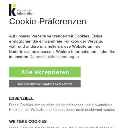
Mehr Platz: Umzug in das frühere Epsotech-
Werk in Jülich
22.06.2026
COVERIS
Ausbau der CPP-Folienkapazitäten durch
Übernahme von Gefo
17.06.2026