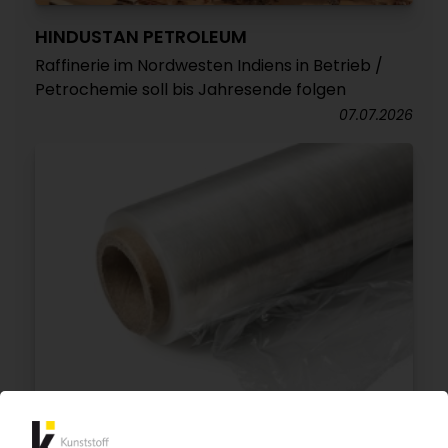
HINDUSTAN PETROLEUM
Raffinerie im Nordwesten Indiens in Betrieb /
Petrochemie soll bis Jahresende folgen
07.07.2026
PE-LLD