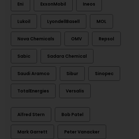
Eni
ExxonMobil
Ineos
Lukoil
LyondellBasell
MOL
Nova Chemicals
OMV
Repsol
Sabic
Sadara Chemical
Saudi Aramco
Sibur
Sinopec
TotalEnergies
Versalis
Alfred Stern
Bob Patel
Mark Garrett
Peter Vanacker