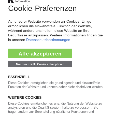
Indien plant Anti-Dumping-Zölle auf Material
aus Saudi-Arabien, den Emiraten und Malaysia
07.07.2026
PE-LLD
Anti-Dumping-Vorwurf: Großbritannien
untersucht Importe aus USA / Würde Material
durch Strafzölle in EU umgelenkt?