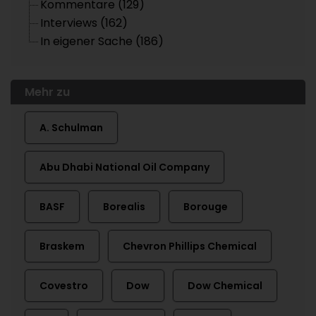
Kommentare (129)
Interviews (162)
In eigener Sache (186)
Mehr zu
A. Schulman
Abu Dhabi National Oil Company
BASF
Borealis
Borouge
Braskem
Chevron Phillips Chemical
Covestro
Dow
Dow Chemical