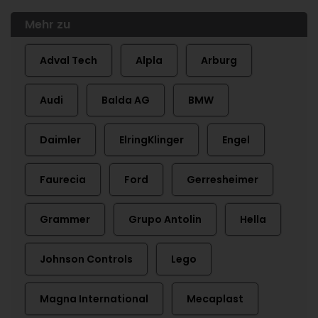
Mehr zu
Adval Tech
Alpla
Arburg
Audi
Balda AG
BMW
Daimler
ElringKlinger
Engel
Faurecia
Ford
Gerresheimer
Grammer
Grupo Antolin
Hella
Johnson Controls
Lego
Magna International
Mecaplast