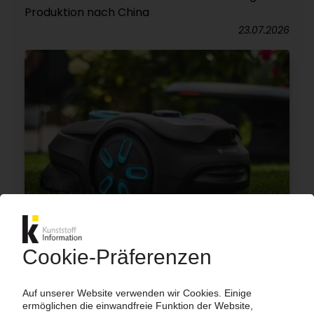
Produktion nach China
23.07.2026
GARDENA
Bewässerungsgeschäft federt Rückgang bei
motorisierten Gartengeräten nur teilweise ab
22.07.2026