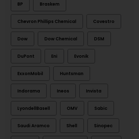
BP
Braskem
Chevron Phillips Chemical
Covestro
Dow
Dow Chemical
DSM
DuPont
Eni
Evonik
ExxonMobil
Huntsman
Indorama
Ineos
Invista
LyondellBasell
OMV
Sabic
Saudi Aramco
Shell
Sinopec