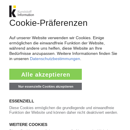
BASF
Absatzmengen und Erlöse steigen im zweiten
Quartal / Ergebnisprognose für das Gesamtjahr
2026 angehoben
15.07.2026