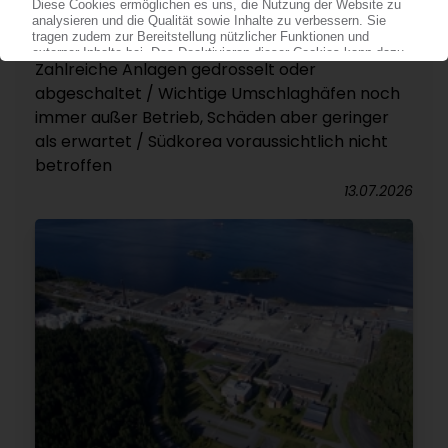
CHINA
Taifun „Bavi“ trifft auf den Osten des Landes /
Zahlreiche Anlagen gedrosselt oder
abgeschaltet / Wichtige Umschlaghäfen noch
immer außer Betrieb, Schäden aber geringer
als erwartet / Südkorea voraussichtlich nicht
betroffen
13.07.2026