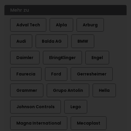
Mehr zu
Adval Tech
Alpla
Arburg
Audi
Balda AG
BMW
Daimler
ElringKlinger
Engel
Faurecia
Ford
Gerresheimer
Grammer
Grupo Antolin
Hella
Johnson Controls
Lego
Magna International
Mecaplast