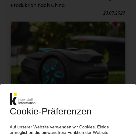
Produktion nach China
23.07.2026
GARDENA
Bewässerungsgeschäft federt Rückgang bei
motorisierten Gartengeräten nur teilweise ab
22.07.2026