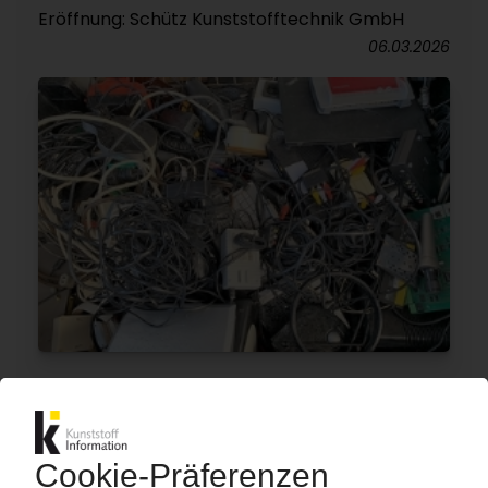
Eröffnung: Schütz Kunststofftechnik GmbH
06.03.2026
RECYCLING ELEKTROSCHROTT
Destatis: Sammelquote in Deutschland bleibt
Problem / Niveau nahezu unverändert
05.03.2026