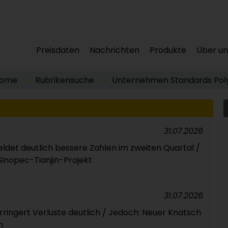
Preisdaten
Nachrichten
Produkte
Über un
ome
Rubrikensuche
Unternehmen
Standards
Pol
31.07.2026
det deutlich bessere Zahlen im zweiten Quartal /
Sinopec-Tianjin-Projekt
31.07.2026
ingert Verluste deutlich / Jedoch: Neuer Knatsch
n