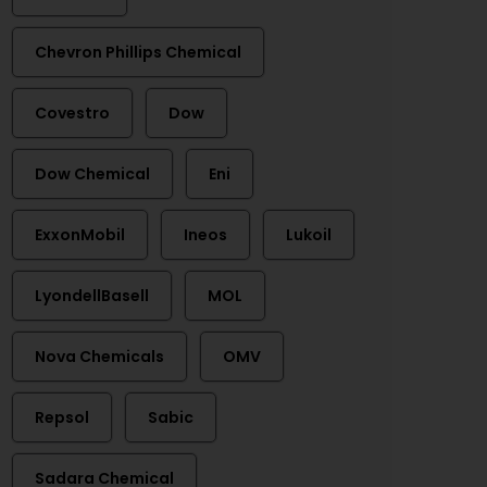
Chevron Phillips Chemical
Covestro
Dow
Dow Chemical
Eni
ExxonMobil
Ineos
Lukoil
LyondellBasell
MOL
Nova Chemicals
OMV
Repsol
Sabic
Sadara Chemical