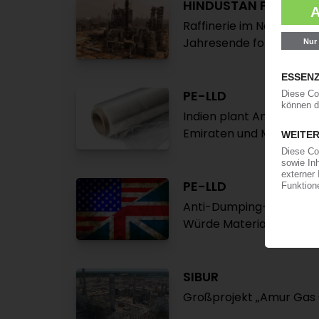
HINDUSTAN PETROLE
Raffinerie im Nordwesten
Jahresende folgen
PE-LLD
Indien plant Anti-Dumpi
Emiraten und Malaysia
PE-LLD
Anti-Dumping-Vorwurf: 
Würde Material durch St
SIBUR
Großprojekt „Amur Gas 