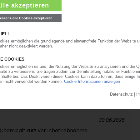
07.07.2026
UM
 Indiens in Betrieb / Petrochemie soll bis
07.07.2026
ng-Zölle auf Material aus Saudi-Arabien, den
06.07.2026
Großbritannien untersucht Importe aus USA /
rafzölle in EU umgelenkt?
30.06.2026
Chemical“ kurz vor Inbetriebnahme