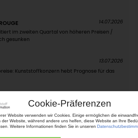
14.07.2026
OROUGE
tiert im zweiten Quartal von höheren Preisen /
och gesunken
13.07.2026
eise: Kunststoffkonzern hebt Prognose für das
10.07.2026
rackerbetrieb mit Pyrolyseöl / Eigene Anlage für
eplant