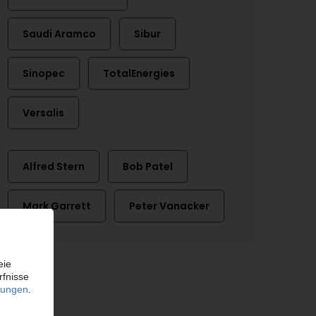
Saudi Aramco
Sibur
Sinopec
TotalEnergies
Versalis
Alfred Stern
Bob Patel
Mark Garrett
Peter Vanacker