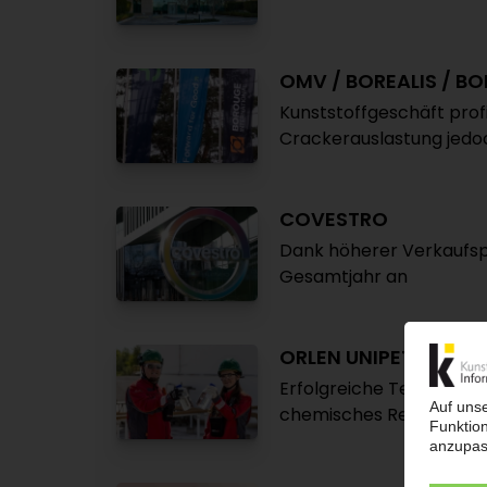
OMV / BOREALIS / B
Kunststoffgeschäft profi
Crackerauslastung jed
COVESTRO
Dank höherer Verkaufspr
Gesamtjahr an
ORLEN UNIPETROL
Erfolgreiche Tests für C
chemisches Recycling g