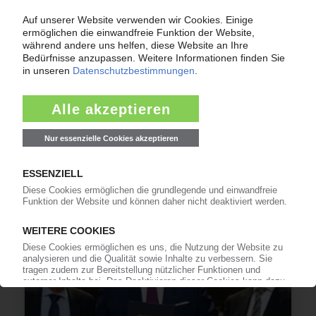
SABIC
Saudischer Petrochemiekonzern mit
Milliardenverlust / CEO sieht noch keine
negativen Effekte durch Iran-Krieg
09.03.2026