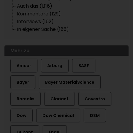
Auch das (1.116)
Kommentare (129)
Interviews (162)
In eigener Sache (186)
Mehr zu
Amcor
Arburg
BASF
Bayer
Bayer MaterialScience
Borealis
Clariant
Covestro
Dow
Dow Chemical
DSM
DuPont
Engel