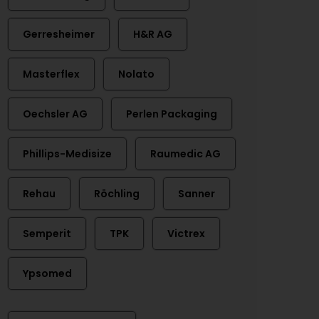
Gerresheimer
H&R AG
Masterflex
Nolato
Oechsler AG
Perlen Packaging
Phillips-Medisize
Raumedic AG
Rehau
Röchling
Sanner
Semperit
TPK
Victrex
Ypsomed