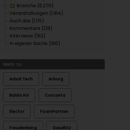
Branche (6.276)
Veranstaltungen (1.914)
Auch das (1.115)
Kommentare (129)
Interviews (162)
In eigener Sache (186)
Mehr zu
Adval Tech
Arburg
Balda AG
Conzzeta
Elector
FoamPartner
Freudenberg
Gaudlitz