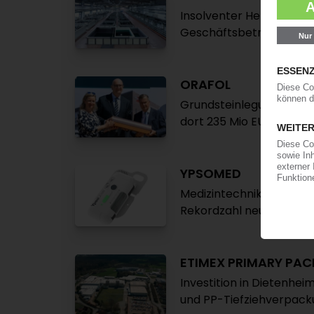
Insolventer Hersteller g
Geschäftsbetrieb wird 
ORAFOL
Grundsteinlegung für ne
dort 235 Mio EUR invest
YPSOMED
Medizintechnik-Herstell
Rekordzahl neuer Proje
ETIMEX PRIMARY PA
Investition in Dietenhei
und PP-Tiefziehverpac