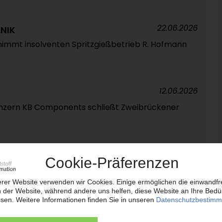
22.06.2026
NIK
nimmt insolventen Spritzgießbetrieb R. Hofmann
12.06.2026
nzern KB Components schließt Zweibrückener
09.06.2026
ING
entlicht Leitfaden zur Beschaffung von
g-Kunststoff
05.06.2026