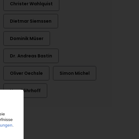
Christer Wahlquist
Dietmar Siemssen
Dominik Müser
Dr. Andreas Bastin
Oliver Oechsle
Simon Michel
Uwe Röhrhoff