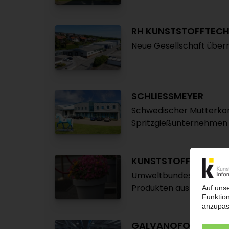
RH KUNSTSTOFFTECH
Neue Gesellschaft über
SCHLIESSMEYER
Schwedischer Mutterko
Spritzgießunternehmen
KUNSTSTOFFRECYCL
Umweltbundesamt veröff
Produkten aus Recyclin
GALVANOFORM