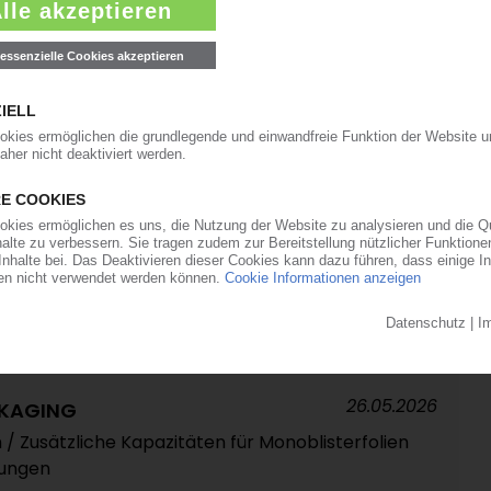
alvanischer Werkzeuge findet keinen Investor /
heruntergefahren
03.06.2026
ue Werkshalle in Brandenburg / Bis 2030 sollen
iert werden
27.05.2026
er wächst im Kerngeschäft zweistellig und gewinnt
kte
26.05.2026
CKAGING
m / Zusätzliche Kapazitäten für Monoblisterfolien
kungen