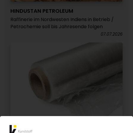
HINDUSTAN PETROLEUM
Raffinerie im Nordwesten Indiens in Betrieb /
Petrochemie soll bis Jahresende folgen
07.07.2026
PE-LLD