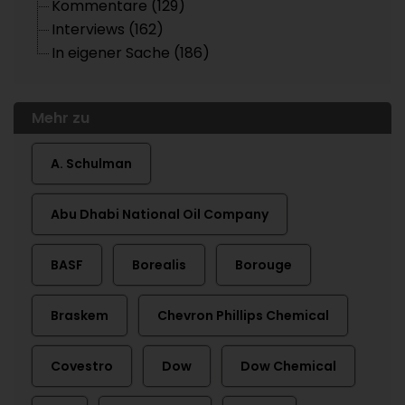
Kommentare (129)
Interviews (162)
In eigener Sache (186)
Mehr zu
A. Schulman
Abu Dhabi National Oil Company
BASF
Borealis
Borouge
Braskem
Chevron Phillips Chemical
Covestro
Dow
Dow Chemical