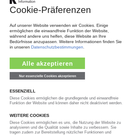
Indien plant Anti-Dumping-Zölle auf Material
aus Saudi-Arabien, den Emiraten und Malaysia
07.07.2026
PE-LLD
Anti-Dumping-Vorwurf: Großbritannien
untersucht Importe aus USA / Würde Material
durch Strafzölle in EU umgelenkt?