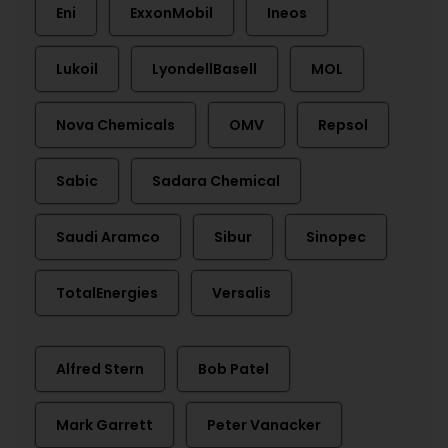
Eni
ExxonMobil
Ineos
Lukoil
LyondellBasell
MOL
Nova Chemicals
OMV
Repsol
Sabic
Sadara Chemical
Saudi Aramco
Sibur
Sinopec
TotalEnergies
Versalis
Alfred Stern
Bob Patel
Mark Garrett
Peter Vanacker