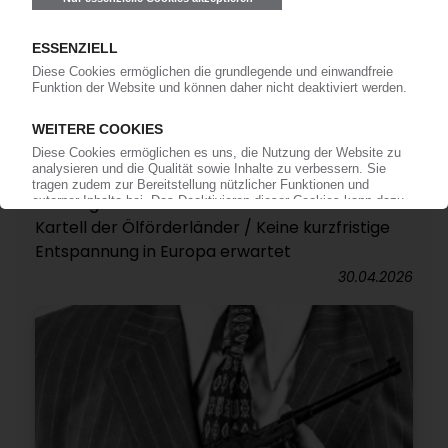
OPEC
Vereinigte Arabische Emirate verlassen das
Kartell der Ölförderländer / Keine kurzfristige
Entspannung in Europa erwartet
30.04.2026