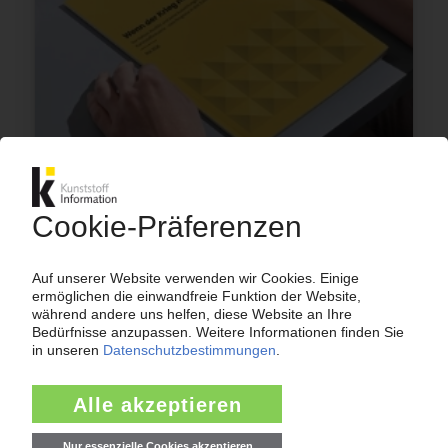
NAHOST-KONFLIKT
KI-Whitepaper „Wenn der Krieg morgen
endet...“ / Drei mögliche Szenarien zu den
Auswirkungen auf die Kunststoffindustrie /
Kostenloser Download
20.05.2026