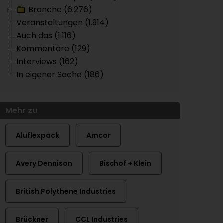
Branche (6.276)
Veranstaltungen (1.914)
Auch das (1.116)
Kommentare (129)
Interviews (162)
In eigener Sache (186)
Mehr zu
Aluflexpack
Amcor
Avery Dennison
Bischof + Klein
British Polythene Industries
Brückner
CCL Industries