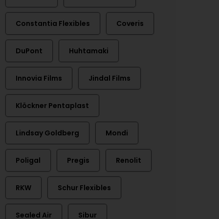
Constantia Flexibles
Coveris
DuPont
Huhtamaki
Innovia Films
Jindal Films
Klöckner Pentaplast
Lindsay Goldberg
Mondi
Poligal
Pregis
Renolit
RKW
Schur Flexibles
Sealed Air
Sibur