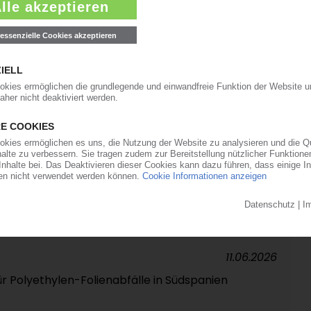
derfabrikanten in Nordamerika / Italiener
in PVC-Kalandrierung
22.06.2026
s frühere Epsotech-Werk in Jülich
17.06.2026
kapazitäten durch Übernahme von Gefo
11.06.2026
ür Polyethylen-Folienabfälle in Südspanien