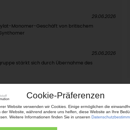
29.06.2026
crylat-Monomer-Geschäft von britischem
n Synthomer
25.06.2026
ruppe stärkt sich durch Übernahme des
24.06.2026
ST
EO zurück / Zacka übernimmt während der Suche
23.06.2026