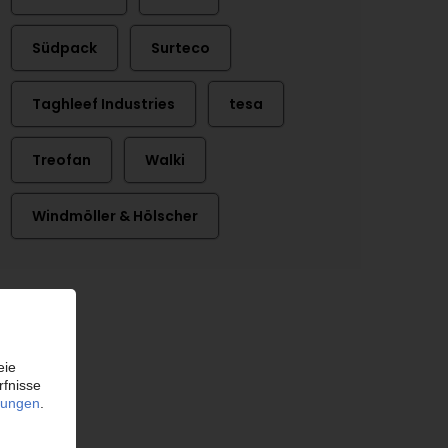
Südpack
Surteco
Taghleef Industries
tesa
Treofan
Walki
Windmöller & Hölscher