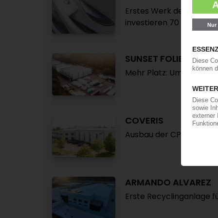
Erstes Werk des Kunstle
investieren 70 Mio EUR 
SUNSET FOLIEN
Mehr Platz: Umzug in da
COVERIS
Ausbau der CPP-Folien
ARMANDO ALVAREZ
Erste Recyclinganlage f