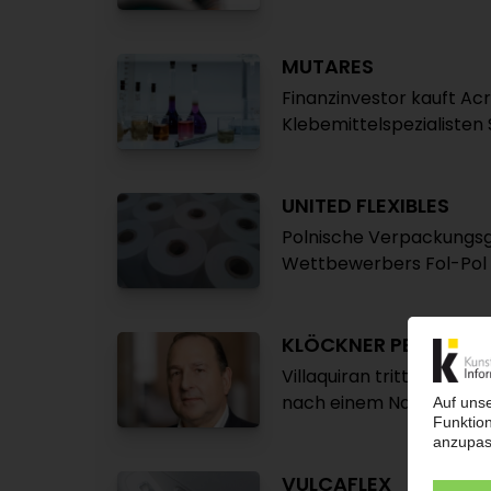
MUTARES
Finanzinvestor kauft A
Klebemittelspezialiste
UNITED FLEXIBLES
Polnische Verpackungsg
Wettbewerbers Fol-Pol
KLÖCKNER PENTAPLA
Villaquiran tritt als C
nach einem Nachfolger
VULCAFLEX