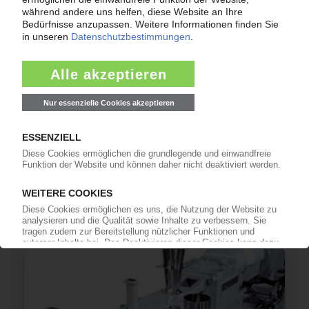
GABRIEL-CHEMIE
PP-Masterbatches aus Post-Consumer-
Rezyklaten
27.02.2019