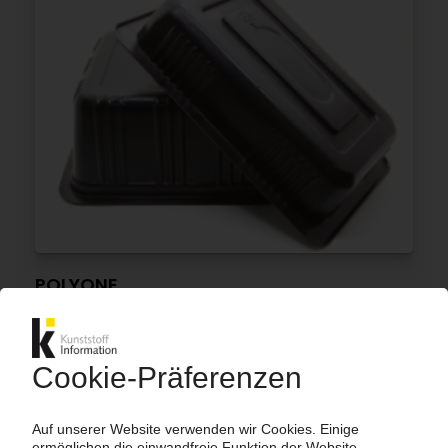
POLYONE
Infrarot-detektierbare schwarze
Farbmasterbatches für Verpackungen
10.07.2019