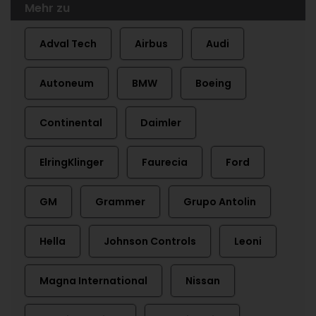
Mehr zu
Adval Tech
Airbus
Audi
Autoneum
BMW
Boeing
Continental
Daimler
ElringKlinger
Faurecia
Ford
GM
Grammer
Grupo Antolin
Hella
Johnson Controls
Leoni
Magna International
Nissan