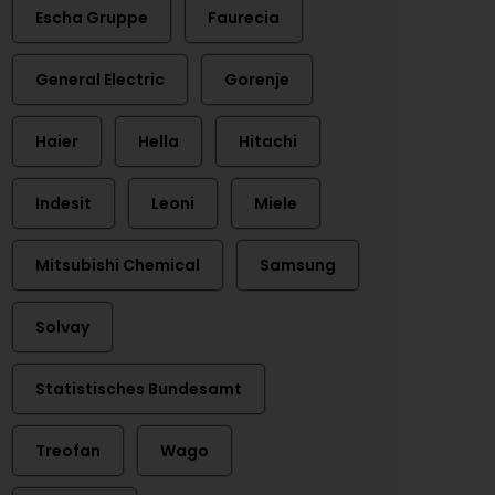
Escha Gruppe
Faurecia
General Electric
Gorenje
Haier
Hella
Hitachi
Indesit
Leoni
Miele
Mitsubishi Chemical
Samsung
Solvay
Statistisches Bundesamt
Treofan
Wago