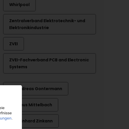
Whirlpool
Zentralverband Elektrotechnik- und
Elektronikindustrie
ZVEI
ZVEI-Fachverband PCB and Electronic
Systems
Dr. Andreas Gontermann
Dr. Klaus Mittelbach
Dr. Reinhard Zinkann