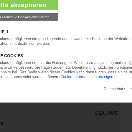
17.02.2025
IKINDUSTRIE
baren Umsatzrückgang / Kapazitätsauslastung nur
17.01.2025
ug:
10.01.2025
ie hohl:
03.01.2025
ie: