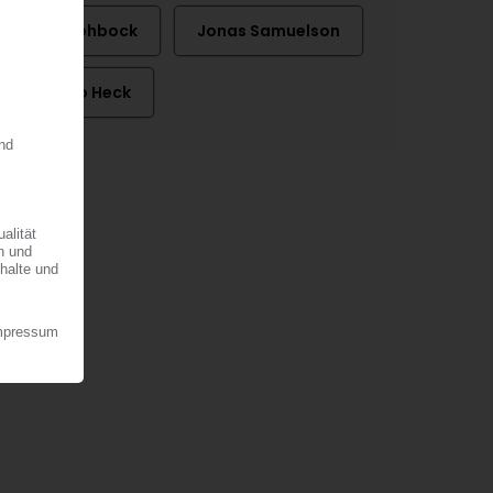
Eric Rehbock
Jonas Samuelson
Marco Heck