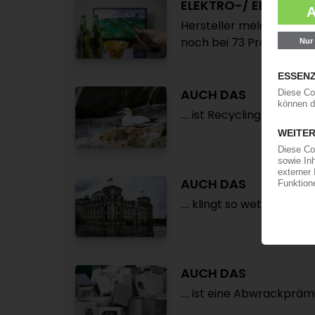
ELEKTRO-/ ELEKTRON
Hersteller melden spür
noch bei 73 Prozent
AUCH DAS
.... ist Recycling wie im Fl
AUCH DAS
.... klingt so wetterfest w
AUCH DAS
.... ist eine Abwrackpräm