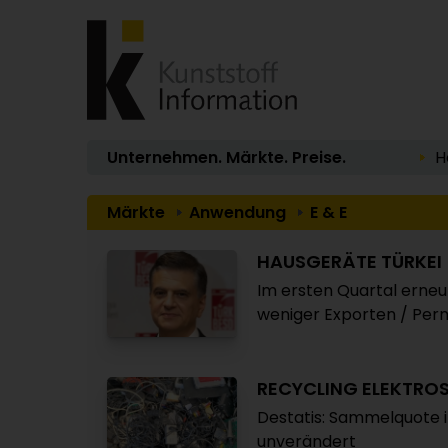
Unternehmen. Märkte. Preise.
H
Märkte
Anwendung
E & E
HAUSGERÄTE TÜRKEI
Im ersten Quartal erneut
weniger Exporten / Per
RECYCLING ELEKTRO
Destatis: Sammelquote i
unverändert