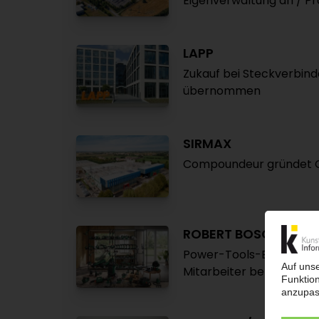
Eigenverwaltung an / P
LAPP
Zukauf bei Steckverbind
übernommen
SIRMAX
Compoundeur gründet 
ROBERT BOSCH
Power-Tools-Bereich sch
Mitarbeiter betroffen