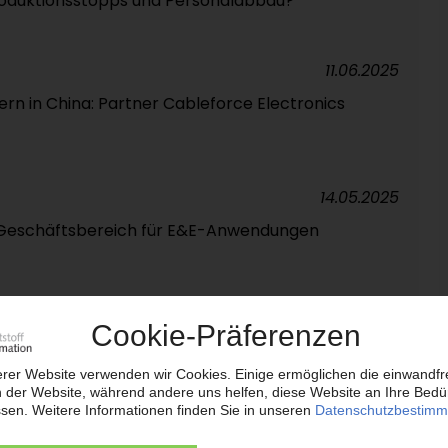
roduktionsstopps und Personalabbau?
11.06.2025
ern in China: Partner Cableforce Electronics
14.05.2025
Geschäftsbereich für E&E-Anwendungen
25.04.2025
ließt zwei Werke in Deutschland / Mehr als 500