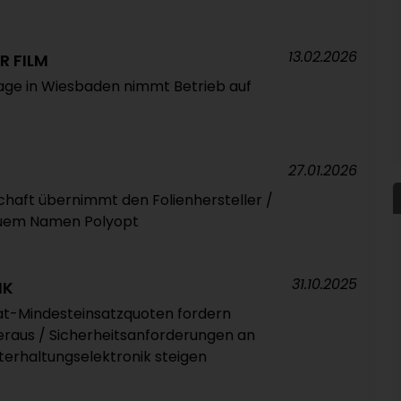
13.02.2026
R FILM
age in Wiesbaden nimmt Betrieb auf
27.01.2026
haft übernimmt den Folienhersteller /
euem Namen Polyopt
31.10.2025
IK
lat-Mindesteinsatzquoten fordern
eraus / Sicherheitsanforderungen an
erhaltungselektronik steigen