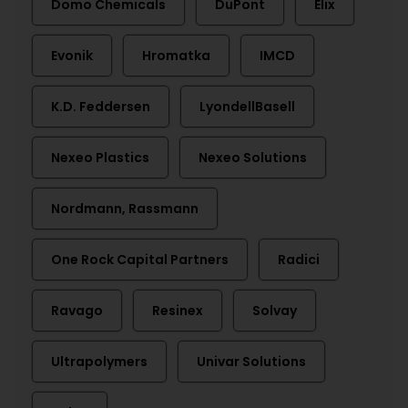
Domo Chemicals
DuPont
Elix
Evonik
Hromatka
IMCD
K.D. Feddersen
LyondellBasell
Nexeo Plastics
Nexeo Solutions
Nordmann, Rassmann
One Rock Capital Partners
Radici
Ravago
Resinex
Solvay
Ultrapolymers
Univar Solutions