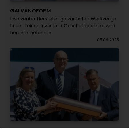
GALVANOFORM
Insolventer Hersteller galvanischer Werkzeuge
findet keinen Investor / Geschäftsbetrieb wird
heruntergefahren
05.06.2026