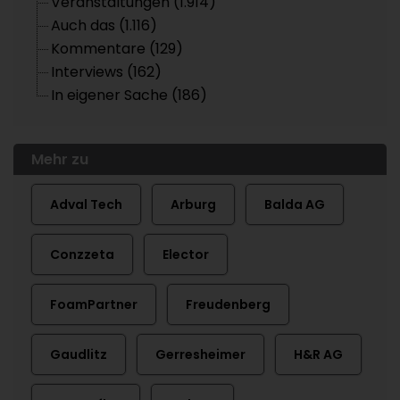
Veranstaltungen (1.914)
Auch das (1.116)
Kommentare (129)
Interviews (162)
In eigener Sache (186)
Mehr zu
Adval Tech
Arburg
Balda AG
Conzzeta
Elector
FoamPartner
Freudenberg
Gaudlitz
Gerresheimer
H&R AG