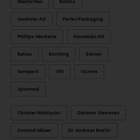
Masterflex
Nolato
Oechsler AG
Perlen Packaging
Phillips-Medisize
Raumedic AG
Rehau
Röchling
Sanner
Semperit
TPK
Victrex
Ypsomed
Christer Wahlquist
Dietmar Siemssen
Dominik Müser
Dr. Andreas Bastin