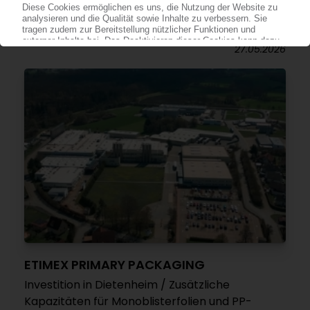
Kerngeschäft zweistellig und gewinnt
Rekordzahl neuer Projekte
27.05.2026
ETIMEX PRIMARY PACKAGING
Investition in Dietenheim / Zusätzliche
Kapazitäten für Monoblisterfolien und PP-