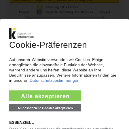
3D-DRUCK
Deutsche Unternehmen führend bei
generativer Fertigung / Informationsmangel
und hohe Kosten bremsen / Bis 2020 weltweites
Wachstum von 25 Prozent pro Jahr /
Serienfertigung angestrebt / Ernst & Young-
Report