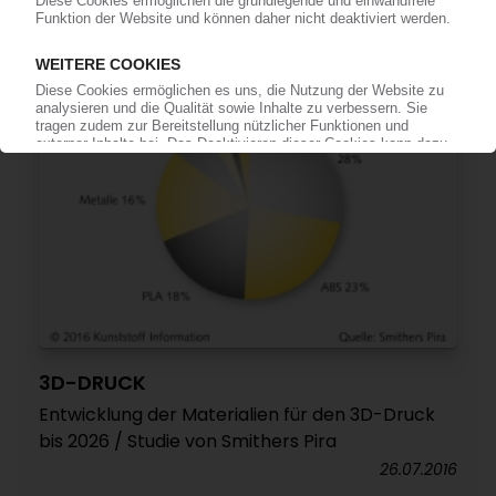
16.09.2016
3D-DRUCK
Entwicklung der Materialien für den 3D-Druck
bis 2026 / Studie von Smithers Pira
26.07.2016